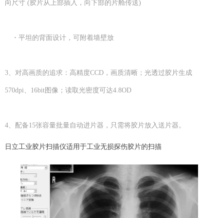
向尺寸 (胶片从上部插入，向下部的片舱传送)
・平坦的背面设计，可附着墙壁放
3、对高画质的追求：高精度CCD，画质清晰；光透过胶片生成
570dpi、16bit图像；读取光密度可达4.8OD
4、配备15张容量批量自动进片器，只需将胶片放入送片器。
日立工业胶片扫描仪适用于工业无损探伤胶片的扫描