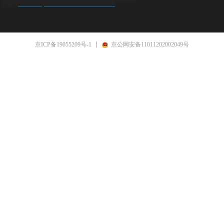
www8.hp.com/cn/zh/home.html
纳CN
京ICP备19055209号-1
京公网安备11011202002049号