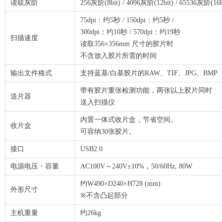
读取灰阶
256灰阶(8bit) / 4096灰阶(12bit) / 65536灰阶(16b
75dpi：约5秒 / 150dpi：约5秒 /
300dpi：约10秒 / 570dpi：约19秒
扫描速度
读取356×356mm 尺寸的胶片时
不含放入胶片所需的时间
输出文件格式
支持蓝基/白基胶片的RAW、TIF、JPG、BMP
带有胶片重张检测功能，两张以上胶片同时
送片器
送入扫描仪
内置一体式收片盒，节省空间。
收片盒
可容纳30张胶片。
接口
USB2.0
电源电压・容量
AC100V～240V±10%，50/60Hz, 80W
约W490×D240×H728 (mm)
外形尺寸
※不含凸起部分
主机重量
约26kg