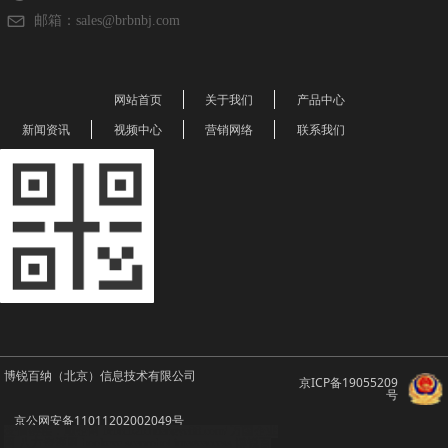
邮箱：
sales@brbnbj.com
网站首页
关于我们
产品中心
新闻资讯
视频中心
营销网络
联系我们
博锐百纳（北京）信息技术有限公司
京ICP备19055209
号
京公网安备11011202002049号
友情链接：顺企网
brbn.b2b.huangye88.com/
万国企业
网
八方资源网
bookeye
scanrobot
imageaccess
博锐百